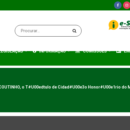
LEGISLAÇÃO
INFORMAÇÃO
COMISSÕES
EM
 COUTINHO, o T#U00edtulo de Cidad#U00e3o Honor#U00e1rio do 