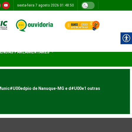
sexta-feira 7 agosto 2026 01:48:50
ENDAS PARLAMENTARES
Munic#U00edpio de Nanuque-MG e d#U00e1 outras