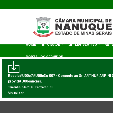
HOME
CIDADE
LEGISLATIVO
PORTAL DO SERVIDOR
Resolu#U00e7#U00e3o 007 - Concede ao Sr. ARTHUR ARPINI
provid#U00eancias.
Tamanho:
144.23 KB
Formato :
PDF
Visualizar