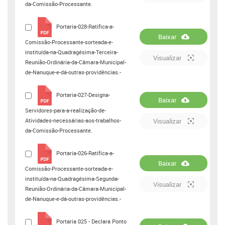
da-Comissão-Processante.
Portaria-028-Ratifica-a-
Baixar
Comissão-Processante-sorteada-e-
instituída-na-Quadragésima-Terceira-
Visualizar
Reunião-Ordinária-da-Câmara-Municipal-
de-Nanuque-e-dá-outras-providências.-
Portaria-027-Designa-
Baixar
Servidores-para-a-realização-de-
Atividades-necessárias-aos-trabalhos-
Visualizar
da-Comissão-Processante.
Portaria-026-Ratifica-a-
Baixar
Comissão-Processante-sorteada-e-
instituída-na-Quadragésima-Segunda-
Visualizar
Reunião-Ordinária-da-Câmara-Municipal-
de-Nanuque-e-dá-outras-providências.-
Portaria 025 - Declara Ponto