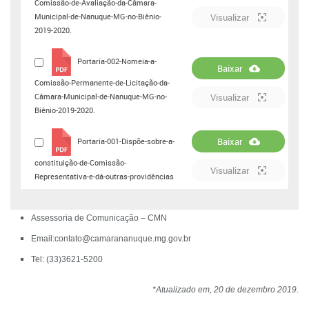
Comissão-de-Avaliação-da-Câmara-
Municipal-de-Nanuque-MG-no-Biênio-
Visualizar
2019-2020.
Portaria-002-Nomeia-a-
Baixar
Comissão-Permanente-de-Licitação-da-
Câmara-Municipal-de-Nanuque-MG-no-
Visualizar
Biênio-2019-2020.
Baixar
Portaria-001-Dispõe-sobre-a-
constituição-de-Comissão-
Visualizar
Representativa-e-dá-outras-providências
Assessoria de Comunicação – CMN
Email:contato@camarananuque.mg.gov.br
Tel: (33)3621-5200
*Atualizado em, 20 de dezembro 2019.