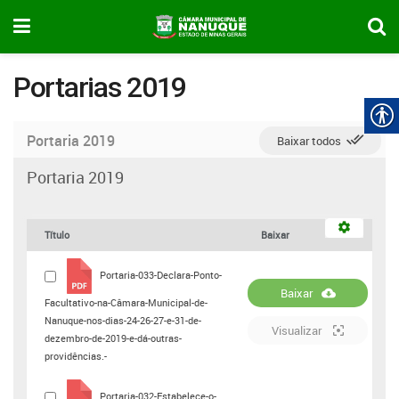
Portarias 2019
Portaria 2019
Baixar todos
Portaria 2019
Título
Baixar
Portaria-033-Declara-Ponto-
Baixar
Facultativo-na-Câmara-Municipal-de-
Nanuque-nos-dias-24-26-27-e-31-de-
Visualizar
dezembro-de-2019-e-dá-outras-
providências.-
Portaria-032-Estabelece-o-