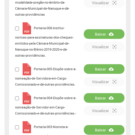
modalidade-pregão-no-âmbito-da-
Visualizar
Câmara-Municipal-de-Nanuque-e-dá-
outras-providências
Portaria-006-Institui-
Baixar
normas-para-assinaturas-dos-cheques-
emitidos-pela-Câmara-Municipal-de-
Visualizar
Nanuque-no-Biênio-2019-2020-e-dá-
outras-providências.
Baixar
Portaria-005-Dispõe-sobre-a-
nomeação-de-Servidora-em-Cargo-
Visualizar
Comissionado-e-dá-outras-providências.
Baixar
Portaria-004-Dispõe-sobre-a-
nomeação-de-Servidor-em-Cargo-
Visualizar
Comissionado-e-dá-outras-providências.-
Portaria-003-Nomeia-a-
Baixar