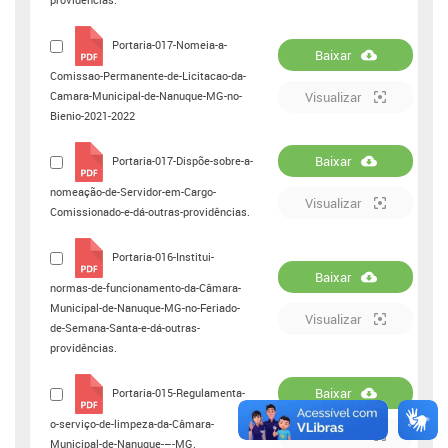
Portaria-017-Nomeia-a-
Baixar
Comissao-Permanente-de-Licitacao-da-
Camara-Municipal-de-Nanuque-MG-no-
Visualizar
Bienio-2021-2022
Baixar
Portaria-017-Dispõe-sobre-a-
nomeação-de-Servidor-em-Cargo-
Visualizar
Comissionado-e-dá-outras-providências.
Portaria-016-Institui-
Baixar
normas-de-funcionamento-da-Câmara-
Municipal-de-Nanuque-MG-no-Feriado-
Visualizar
de-Semana-Santa-e-dá-outras-
providências.
Baixar
Portaria-015-Regulamenta-
o-serviço-de-limpeza-da-Câmara-
Visualizar
Municipal-de-Nanuque-–-MG.