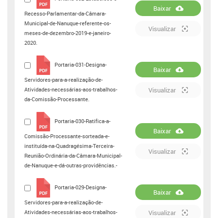
Baixar
Recesso-Parlamentar-da-Câmara-
Municipal-de-Nanuque-referente-os-
Visualizar
meses-de-dezembro-2019-e-janeiro-
2020.
Portaria-031-Designa-
Baixar
Servidores-para-a-realização-de-
Atividades-necessárias-aos-trabalhos-
Visualizar
da-Comissão-Processante.
Portaria-030-Ratifica-a-
Baixar
Comissão-Processante-sorteada-e-
instituída-na-Quadragésima-Terceira-
Visualizar
Reunião-Ordinária-da-Câmara-Municipal-
de-Nanuque-e-dá-outras-providências.-
Portaria-029-Designa-
Baixar
Servidores-para-a-realização-de-
Atividades-necessárias-aos-trabalhos-
Visualizar