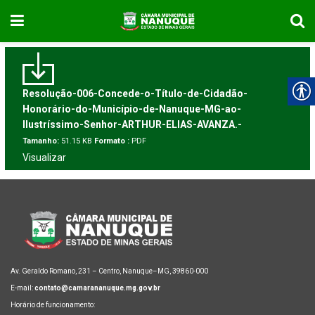
Resolução-006-Concede-o-Título-de-Cidadão-
Honorário-do-Município-de-Nanuque-MG-ao-
Ilustríssimo-Senhor-ARTHUR-ELIAS-AVANZA.-
Tamanho:
51.15 KB
Formato :
PDF
Visualizar
Av. Geraldo Romano, 231 – Centro, Nanuque–MG, 39860-000
E-mail:
contato@camarananuque.mg.gov.br
Horário de funcionamento: