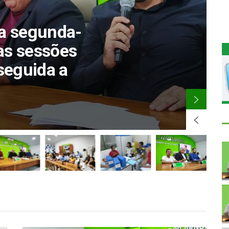
M
liza a18ª
19