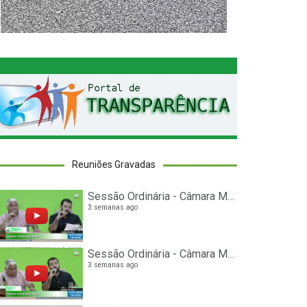
ATÉRIA EM DESTAQUE
Projeto que institui o Programa
“Contribuinte Legal” é aprovad
na Câmara
 DE MAIO DE 2026
Reuniões Gravadas
Sessão Ordinária - Câmara Municipal de Nanuque
3 semanas ago
Sessão Ordinária - Câmara Municipal de Nanuque
3 semanas ago