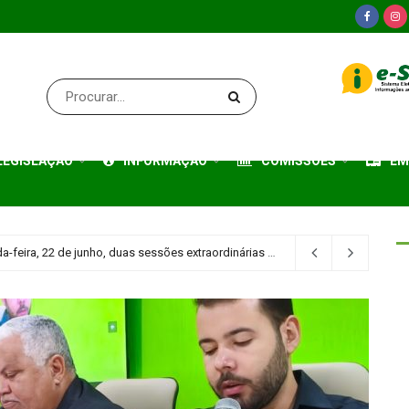
LEGISLAÇÃO
INFORMAÇÃO
COMISSÕES
EM
ª Reunião Ordinária
2 meses atrás