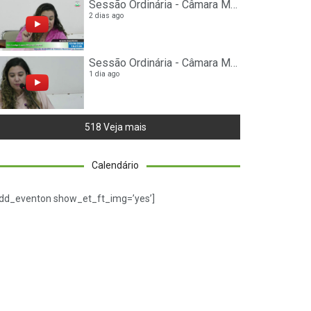
Sessão Ordinária - Câmara Municipal de Nanuque
2 dias ago
Sessão Ordinária - Câmara Municipal de Nanuque
1 dia ago
518 Veja mais
Calendário
dd_eventon show_et_ft_img=’yes’]