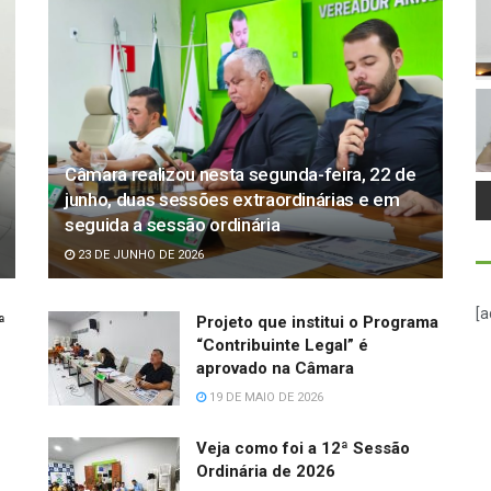
Câmara realizou nesta segunda-feira, 22 de
junho, duas sessões extraordinárias e em
seguida a sessão ordinária
23 DE JUNHO DE 2026
[a
ª
Projeto que institui o Programa
“Contribuinte Legal” é
aprovado na Câmara
19 DE MAIO DE 2026
Veja como foi a 12ª Sessão
Ordinária de 2026