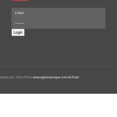
Login
edado por: Data Prime
www.agitonanuque.com.br/host
.