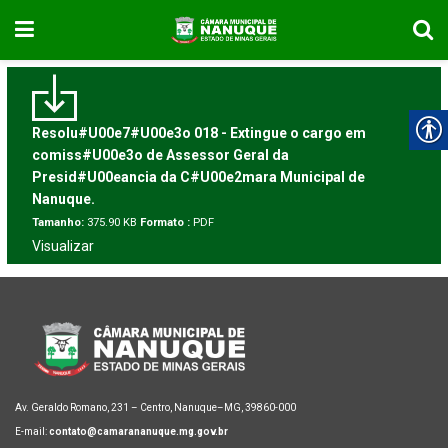
Resolu#U00e7#U00e3o 018 - Extingue o cargo em
comiss#U00e3o de Assessor Geral da
Presid#U00eancia da C#U00e2mara Municipal de
Nanuque.
Tamanho:
375.90 KB
Formato :
PDF
Visualizar
Av. Geraldo Romano, 231 – Centro, Nanuque–MG, 39860-000
E-mail:
contato@camarananuque.mg.gov.br