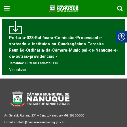
Portaria-028-Ratifica-a-Comissão-Processante-
sorteada-e-instituída-na-Quadragésima-Terceira-
Reunião-Ordinária-da-Câmara-Municipal-de-Nanuque-e-
dá-outras-providências.-
Tamanho:
12.91 KB
Formato :
PDF
Visualizar
Av. Geraldo Romano, 231 – Centro, Nanuque–MG, 39860-000
E-mail:
contato@camarananuque.mg.gov.br