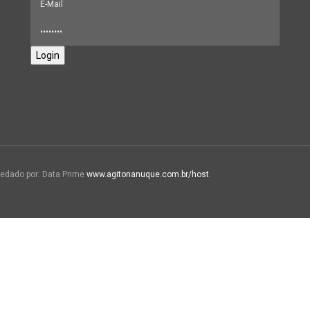
Login
edado por: Data Prime
www.agitonanuque.com.br/host
.