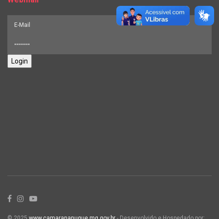
Login
© 2025
www.camarananuque.mg.gov.br
- Desenvolvido e Hospedado por: