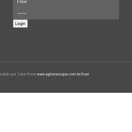
Login
edado por: Data Prime
www.agitonanuque.com.br/host
.