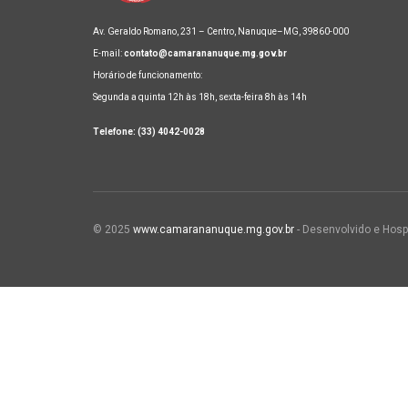
Av. Geraldo Romano, 231 – Centro, Nanuque–MG, 39860-000
E-mail:
contato@camarananuque.mg.gov.br
Horário de funcionamento:
Segunda a quinta 12h às 18h, sexta-feira 8h às 14h
Telefone: (33) 4042-0028
© 2025
www.camarananuque.mg.gov.br
- Desenvolvido e Hosp