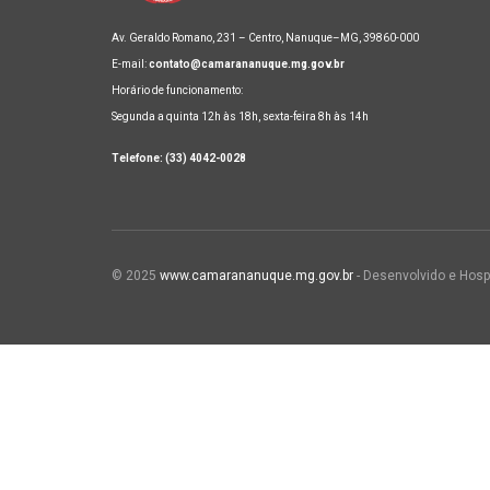
Av. Geraldo Romano, 231 – Centro, Nanuque–MG, 39860-000
E-mail:
contato@camarananuque.mg.gov.br
Horário de funcionamento:
Segunda a quinta 12h às 18h, sexta-feira 8h às 14h
Telefone: (33) 4042-0028
© 2025
www.camarananuque.mg.gov.br
- Desenvolvido e Hosp