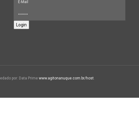
Login
edado por: Data Prime
www.agitonanuque.com.br/host
.