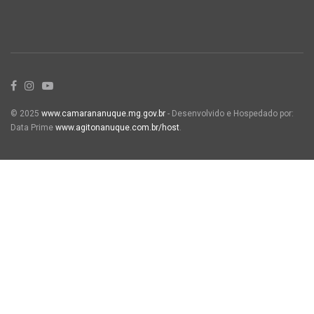
© 2025
www.camarananuque.mg.gov.br
- Desenvolvido e Hospedado por:
Data Prime
www.agitonanuque.com.br/host
.