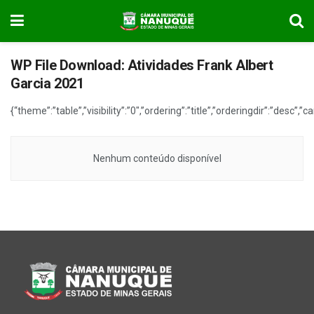
WP File Download:
Atividades Frank Albert
Garcia 2021
{“theme”:”table”,”visibility”:”0″,”ordering”:”title”,”orderingdir”:”d
Nenhum conteúdo disponível