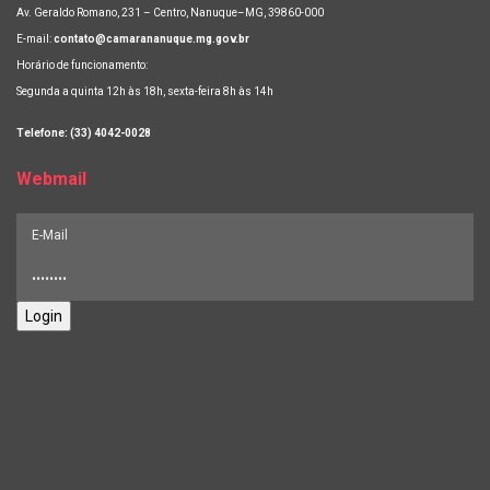
Av. Geraldo Romano, 231 – Centro, Nanuque–MG, 39860-000
E-mail:
contato@camarananuque.mg.gov.br
Horário de funcionamento:
Segunda a quinta 12h às 18h, sexta-feira 8h às 14h
Telefone: (33) 4042-0028
Webmail
Login