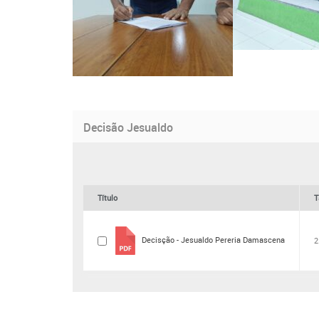
Decisão Jesualdo
Título
T
Decisção - Jesualdo Pereria Damascena
2