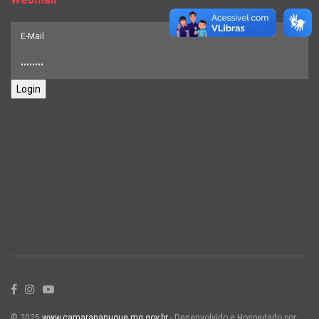
Login
© 2025
www.camarananuque.mg.gov.br
- Desenvolvido e Hospedado por: