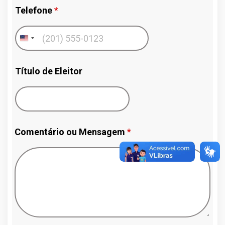
a
Telefone
*
l
i
z
a
d
o
Título de Eleitor
Comentário ou Mensagem
*