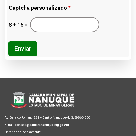
Captcha personalizado
*
8
+
15
=
Enviar
Av. Geraldo Romano, 231 – Centro, Nanuque–MG, 39860-000
E-mail:
contato@camarananuque.mg.gov.br
Horário de funcionamento: