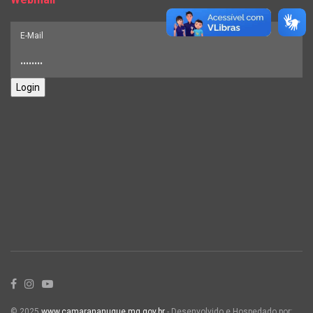
Login
© 2025
www.camarananuque.mg.gov.br
- Desenvolvido e Hospedado por: