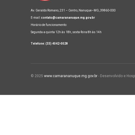
Av. Geraldo Romano, 231 – Centro, Nanuque–MG, 39860-000
E-mail:
contato@camarananuque.mg.gov.br
Horário de funcionamento:
Segunda a quinta 12h às 18h, sexta-feira 8h às 14h
Telefone: (33) 4042-0028
© 2025
www.camarananuque.mg.gov.br
- Desenvolvido e Hosp