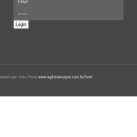
Login
edado por: Data Prime
www.agitonanuque.com.br/host
.