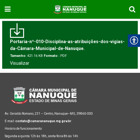
Portaria-nº-010-Disciplina-as-atribuições-dos-vigias-
da-Câmara-Municipal-de-Nanuque.
Tamanho:
421.16 KB
Formato :
PDF
Visualizar
Av. Geraldo Romano, 231 – Centro, Nanuque–MG, 39860-000
E-mail:
contato@camarananuque.mg.gov.br
Horário de funcionamento:
Segunda a quinta 12h às 18h, sexta-feira 8h às 14h