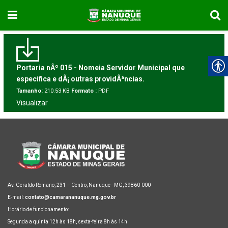
Portaria nÂº 015 - Nomeia Servidor Municipal que
especifica e dÃ¡ outras providÃªncias.
Tamanho:
210.53 KB
Formato :
PDF
Visualizar
Av. Geraldo Romano, 231 – Centro, Nanuque–MG, 39860-000
E-mail:
contato@camarananuque.mg.gov.br
Horário de funcionamento:
Segunda a quinta 12h às 18h, sexta-feira 8h às 14h