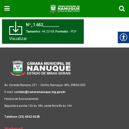
Nº_1.652________
Tamanho:
44.23 KB
Formato :
PDF
Visualizar
Av. Geraldo Romano, 231 – Centro, Nanuque–MG, 39860-000
E-mail:
contato@camarananuque.mg.gov.br
Horário de funcionamento:
Segunda a quinta 12h às 18h, sexta-feira 8h às 14h
Telefone: (33) 4042-0028
Webmail