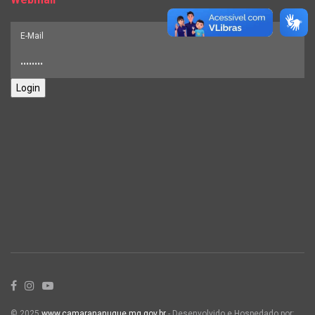
Login
© 2025
www.camarananuque.mg.gov.br
- Desenvolvido e Hospedado por: