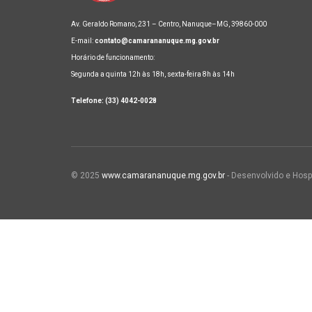
Av. Geraldo Romano, 231 – Centro, Nanuque–MG, 39860-000
E-mail:
contato@camarananuque.mg.gov.br
Horário de funcionamento:
Segunda a quinta 12h às 18h, sexta-feira 8h às 14h
Telefone: (33) 4042-0028
© 2025
www.camarananuque.mg.gov.br
- Desenvolvido e Hosp