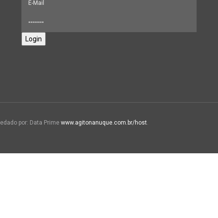
Login
edado por: Data Prime
www.agitonanuque.com.br/host
.