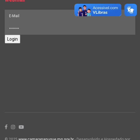
Login
© 2025
www.camarananuque.mg.gov.br
- Desenvolvido e Hospedado por: