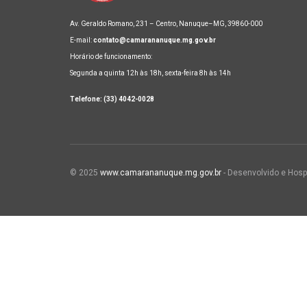
Av. Geraldo Romano, 231 – Centro, Nanuque–MG, 39860-000
E-mail:
contato@camarananuque.mg.gov.br
Horário de funcionamento:
Segunda a quinta 12h às 18h, sexta-feira 8h às 14h
Telefone: (33) 4042-0028
© 2025
www.camarananuque.mg.gov.br
- Desenvolvido e Hosp