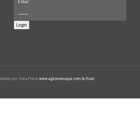
Login
edado por: Data Prime
www.agitonanuque.com.br/host
.