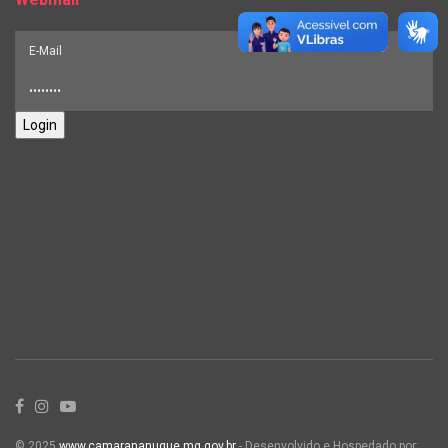
Login
© 2025
www.camarananuque.mg.gov.br
- Desenvolvido e Hospedado por: