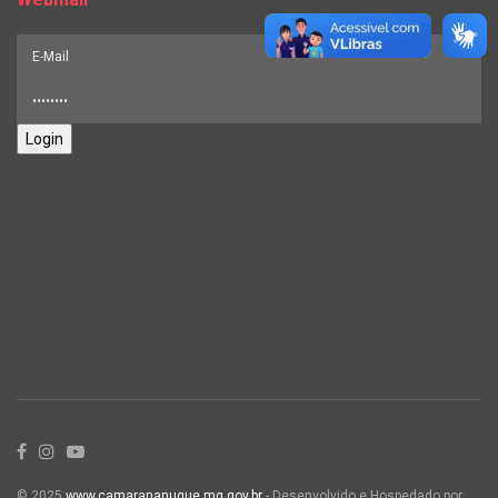
Login
© 2025
www.camarananuque.mg.gov.br
- Desenvolvido e Hospedado por: