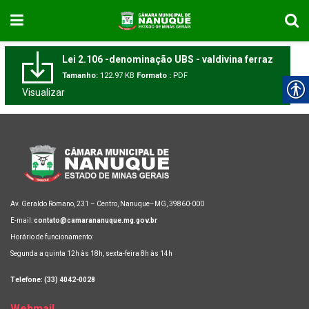
Lei 2.106 -denominação UBS - valdivina ferraz
Tamanho:
122.97 KB
Formato :
PDF
Visualizar
Av. Geraldo Romano, 231 – Centro, Nanuque–MG, 39860-000
E-mail:
contato@camarananuque.mg.gov.br
Horário de funcionamento:
Segunda a quinta 12h às 18h, sexta-feira 8h às 14h
Telefone: (33) 4042-0028
Webmail