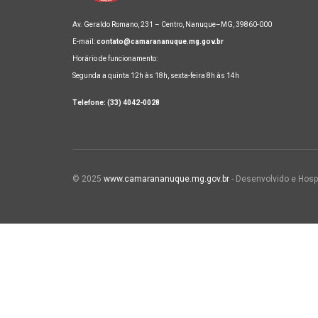
Av. Geraldo Romano, 231 – Centro, Nanuque–MG, 39860-000
E-mail:
contato@camarananuque.mg.gov.br
Horário de funcionamento:
Segunda a quinta 12h às 18h, sexta-feira 8h às 14h
Telefone: (33) 4042-0028
© 2025
www.camarananuque.mg.gov.br
- Desenvolvido e Hosp