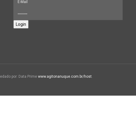
Login
edado por: Data Prime
www.agitonanuque.com.br/host
.