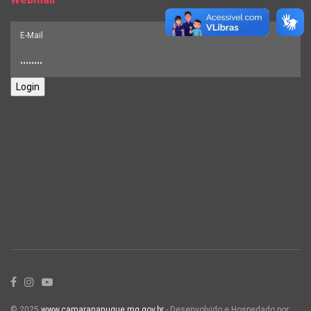
Login
© 2025
www.camarananuque.mg.gov.br
- Desenvolvido e Hospedado por: