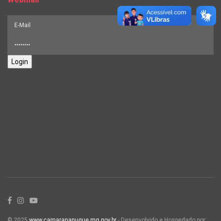
Login
© 2025
www.camarananuque.mg.gov.br
- Desenvolvido e Hospedado por: