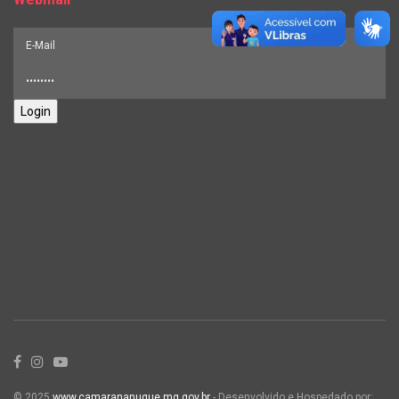
Login
© 2025
www.camarananuque.mg.gov.br
- Desenvolvido e Hospedado por: