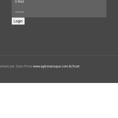
Login
edado por: Data Prime
www.agitonanuque.com.br/host
.