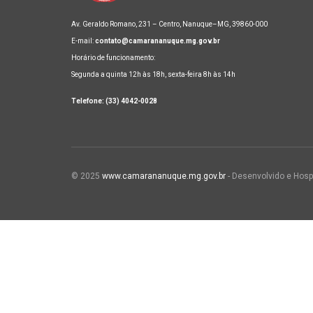
Av. Geraldo Romano, 231 – Centro, Nanuque–MG, 39860-000
E-mail:
contato@camarananuque.mg.gov.br
Horário de funcionamento:
Segunda a quinta 12h às 18h, sexta-feira 8h às 14h
Telefone: (33) 4042-0028
© 2025
www.camarananuque.mg.gov.br
- Desenvolvido e Hosp