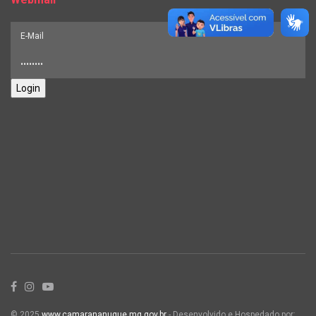
Login
© 2025
www.camarananuque.mg.gov.br
- Desenvolvido e Hospedado por: