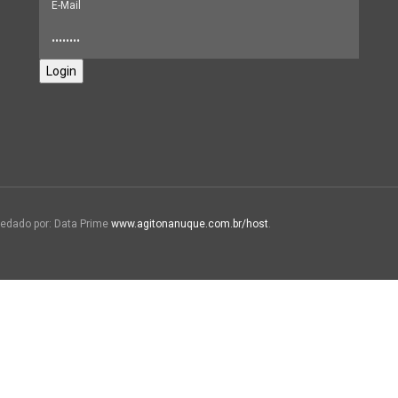
Login
edado por: Data Prime
www.agitonanuque.com.br/host
.