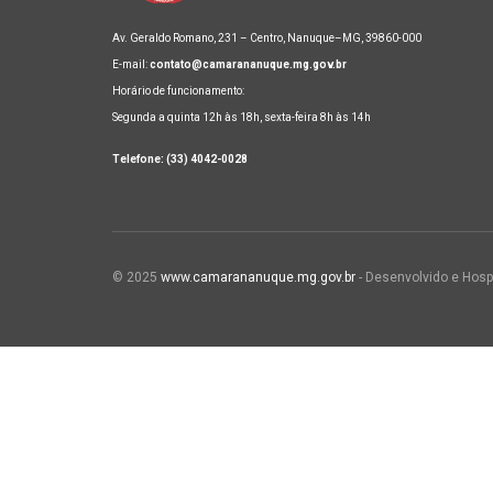
Av. Geraldo Romano, 231 – Centro, Nanuque–MG, 39860-000
E-mail:
contato@camarananuque.mg.gov.br
Horário de funcionamento:
Segunda a quinta 12h às 18h, sexta-feira 8h às 14h
Telefone: (33) 4042-0028
© 2025
www.camarananuque.mg.gov.br
- Desenvolvido e Hosp