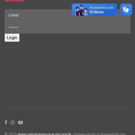
Login
© 2025
www.camarananuque.mg.gov.br
- Desenvolvido e Hospedado por: