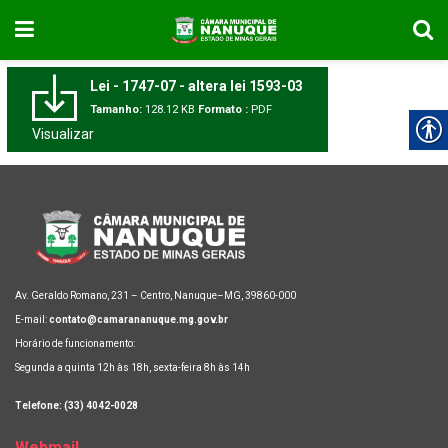
Lei - 1747-07 - altera lei 1593-03
Tamanho:
128.12 KB
Formato :
PDF
Visualizar
Av. Geraldo Romano, 231 – Centro, Nanuque–MG, 39860-000
E-mail:
contato@camarananuque.mg.gov.br
Horário de funcionamento:
Segunda a quinta 12h às 18h, sexta-feira 8h às 14h
Telefone: (33) 4042-0028
Webmail