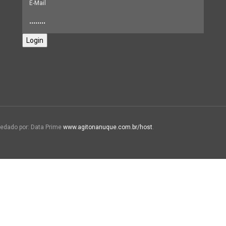
Login
edado por: Data Prime
www.agitonanuque.com.br/host
.