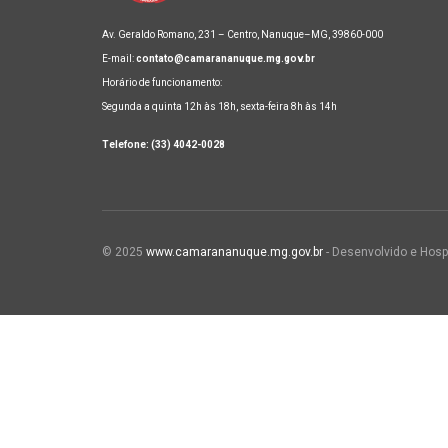
Av. Geraldo Romano, 231 – Centro, Nanuque–MG, 39860-000
E-mail:
contato@camarananuque.mg.gov.br
Horário de funcionamento:
Segunda a quinta 12h às 18h, sexta-feira 8h às 14h
Telefone: (33) 4042-0028
© 2025
www.camarananuque.mg.gov.br
- Desenvolvido e Hosp