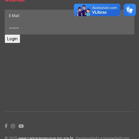
Login
© 2025
www.camarananuque.mg.gov.br
- Desenvolvido e Hospedado por: