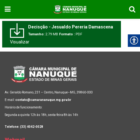
Decisção - Jesualdo Pereria Damascena
Tamanho:
2.79 MB
Formato :
PDF
Visualizar
Av. Geraldo Romano, 231 – Centro, Nanuque–MG, 39860-000
E-mail:
contato@camarananuque.mg.gov.br
Horário de funcionamento:
Segunda a quinta 12h às 18h, sexta-feira 8h às 14h
Telefone: (33) 4042-0028
Webmail