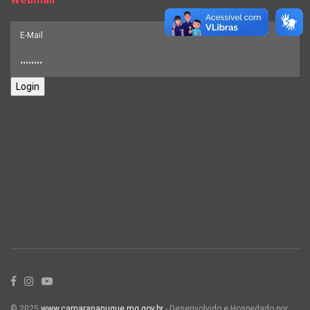
Login
© 2025
www.camarananuque.mg.gov.br
- Desenvolvido e Hospedado por: