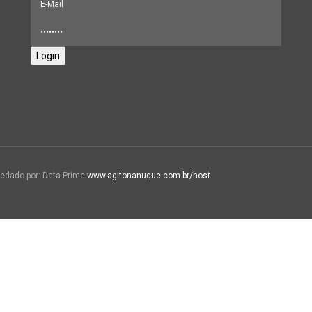
Login
edado por: Data Prime
www.agitonanuque.com.br/host
.