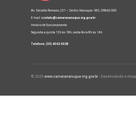
Av. Geraldo Romano, 231 – Centro, Nanuque–MG, 39860-000
E-mail:
contato@camarananuque.mg.gov.br
Horário de funcionamento:
Segunda a quinta 12h às 18h, sexta-feira 8h às 14h
Telefone: (33) 4042-0028
© 2025
www.camarananuque.mg.gov.br
- Desenvolvido e Hosp