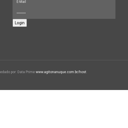
Login
edado por: Data Prime
www.agitonanuque.com.br/host
.