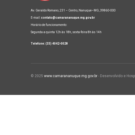
Av. Geraldo Romano, 231 – Centro, Nanuque–MG, 39860-000
E-mail:
contato@camarananuque.mg.gov.br
Horário de funcionamento:
Segunda a quinta 12h às 18h, sexta-feira 8h às 14h
Telefone: (33) 4042-0028
© 2025
www.camarananuque.mg.gov.br
- Desenvolvido e Hosp