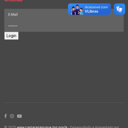
Login
© 2025
www.camarananuque.mg.gov.br
- Desenvolvido e Hospedado por: