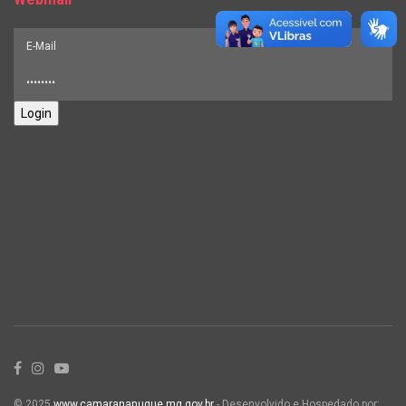
Login
© 2025
www.camarananuque.mg.gov.br
- Desenvolvido e Hospedado por: