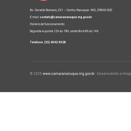
Av. Geraldo Romano, 231 – Centro, Nanuque–MG, 39860-000
E-mail:
contato@camarananuque.mg.gov.br
Horário de funcionamento:
Segunda a quinta 12h às 18h, sexta-feira 8h às 14h
Telefone: (33) 4042-0028
© 2025
www.camarananuque.mg.gov.br
- Desenvolvido e Hosp