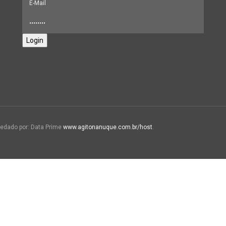
Login
edado por: Data Prime
www.agitonanuque.com.br/host
.