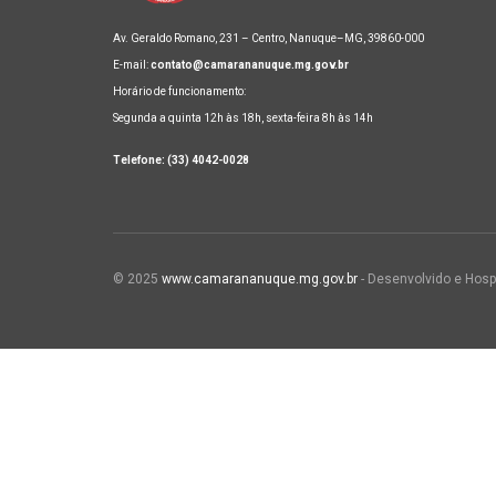
Av. Geraldo Romano, 231 – Centro, Nanuque–MG, 39860-000
E-mail:
contato@camarananuque.mg.gov.br
Horário de funcionamento:
Segunda a quinta 12h às 18h, sexta-feira 8h às 14h
Telefone: (33) 4042-0028
© 2025
www.camarananuque.mg.gov.br
- Desenvolvido e Hosp