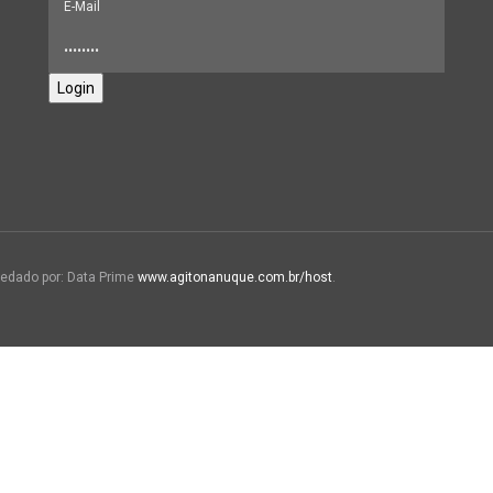
Login
edado por: Data Prime
www.agitonanuque.com.br/host
.