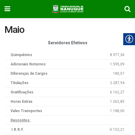
Maio
Servidores Efetivos
Quinquênios
8.977,36
Adicionais Noturnos
1.595,09
Diferenças de Cargos
180,57
Titulações
2.287,94
Gratificações
6.162,27
Horas Extras
1.262,85
Vales Transportes
1.188,00
Descontos:
I.R.R.F.
-5.152,21