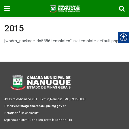
2015
[wpdm_package id=5886 template=”link-template-default.php”]
Av. Geraldo Romano, 231 – Centro, Nanuque–MG, 39860-000
E-mail:
contato@camarananuque.mg.gov.br
Horário de funcionamento:
Segunda a quinta 12h às 18h, sexta-feira 8h às 14h