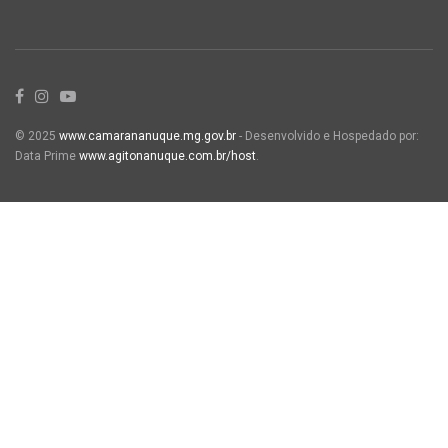
© 2025
www.camarananuque.mg.gov.br
- Desenvolvido e Hospedado por:
Data Prime
www.agitonanuque.com.br/host
.