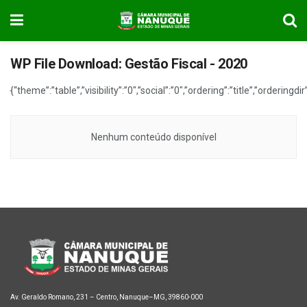
WP File Download:
Gestão Fiscal - 2020
{“theme”:”table”,”visibility”:”0″,”social”:”0″,”ordering”:”title”,”or
Nenhum conteúdo disponível
Av. Geraldo Romano, 231 – Centro, Nanuque–MG, 39860-000